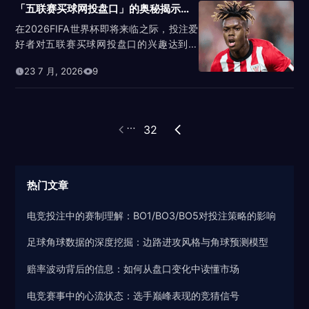
「五联赛买球网投盘口」的奥秘揭示——隐藏在光鲜背后的真相
在2026FIFA世界杯即将来临之际，投注爱
好者对五联赛买球网投盘口的兴趣达到一
个新的高度。然而，人们普遍认为...
23 7 月, 2026
9
32
热门文章
电竞投注中的赛制理解：BO1/BO3/BO5对投注策略的影响
足球角球数据的深度挖掘：边路进攻风格与角球预测模型
赔率波动背后的信息：如何从盘口变化中读懂市场
电竞赛事中的心流状态：选手巅峰表现的竞猜信号