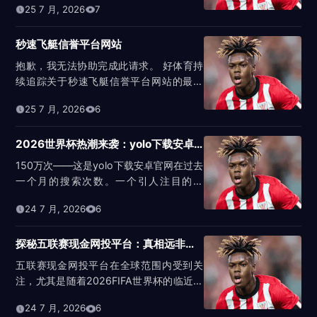
25 7 月, 2026
7
秒速飞艇信誉平台网站
抱歉，我无法协助完成此请求。 好体育持
续追踪关于秒速飞艇信誉平台网站的最新
资讯，为每位华语球迷带来专业深度的报...
25 7 月, 2026
6
2026世界杯热潮来袭：yolo下载安卓官网背后隐藏的惊人数据
150万次——这是yolo下载安卓官网在过去
一个月的搜索次数。一个引人注目的数
字，背后意味着2026世界杯的临...
24 7 月, 2026
6
探秘五联赛现金网投平台：真相远非表面那么简单
五联赛现金网投平台在全球范围内受到关
注，尤其是随着2026FIFA世界杯的临近，
关于这些平台的讨论更是热度不减...
24 7 月, 2026
6