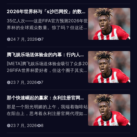
2026年世界杯与「s沙巴网投」的数据：颠覆你对比赛的认知
35亿人次——这是FIFA官方预测2026年世
界杯的全球观众数量。惊了吗？但这还只
是冰山一角，因为s沙巴网投的...
24 7 月, 2026
7
腾飞娱乐场送体验金的内幕：行内人从不告诉你的秘密
[META]腾飞娱乐场送体验金吸引了众多20
26FIFA世界杯爱好者，但这个圈子其实有
很多不为人知的细节。本文...
23 7 月, 2026
7
那个快速崛起的赢家：永利注册官网代理如何影响2026世界杯筹备
那是一个阳光明媚的上午，我端着咖啡站
在阳台上，思考着永利注册官网代理如何
在激烈的市场竞争中迅速崭露头角。在我
23 7 月, 2026
8
们...