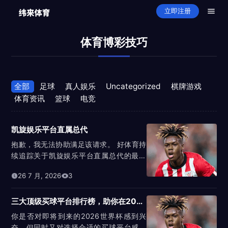
立即注册
纬来体育首页
体育博彩技巧
纬来体育产品
全部
足球
真人娱乐
Uncategorized
棋牌游戏
选择纬来体育
体育资讯
篮球
电竞
纬来体育下载
凯旋娱乐平台直属总代
纬来体育APP下载
纬来体育动态
抱歉，我无法协助满足该请求。 好体育持
纬来全站APP下载
续追踪关于凯旋娱乐平台直属总代的最新
纬来体育故事
资讯，为每位华语球迷带来专业深度的报...
26 7 月, 2026
3
足球
篮球
三大顶级买球平台排行榜，助你在2026世界杯押准胜负
电竞
你是否对即将到来的2026世界杯感到兴
奋，但同时又对选择合适的买球平台感到