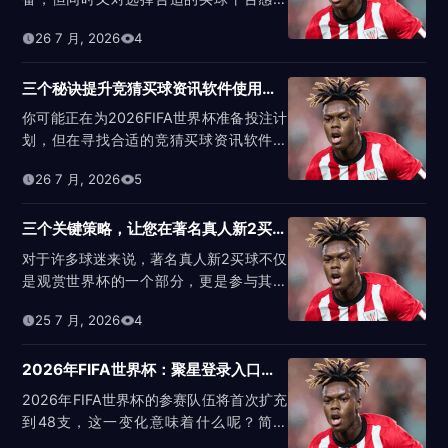
真人娱乐
困惑？别担心，这篇文章提供了一大买球...
棋牌游戏
26 7 月, 2026
4
三个秘诀提升竞猜买球资讯软件使用技巧，助力2026世界杯
你可能正在为2026FIFA世界杯准备投注计
划，但在寻找合适的竞猜买球资讯软件时
感到迷茫。别担心，本文将提供几...
26 7 月, 2026
5
三个关键策略，让您在著名真人新2买球中游刃有余
对于许多球迷来说，著名真人新2买球不仅
是观赏世界杯的一个部分，更是参与其中
的一种方式。但面对复杂的市场和变化多...
25 7 月, 2026
4
2026年FIFA世界杯：聚星登录入口下载的潜在影响
2026年FIFA世界杯的参赛队伍将首次扩充
到48支，这一变化意味着什么呢？简单
说，它可能会使赛事的竞争性和观...