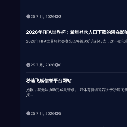
25 7 月, 2026
3
2026年FIFA世界杯：聚星登录入口下载的潜在影
2026年FIFA世界杯的参赛队伍将首次扩充到48支，这一变
25 7 月, 2026
6
秒速飞艇信誉平台网站
抱歉，我无法协助完成此请求。 好体育持续追踪关于秒速飞
报...
25 7 月, 2026
5