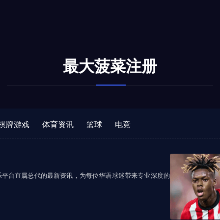
纬来体育首页
纬来体育产品
选择纬来体育
纬来体育下
纬来体育A
最大菠菜注册
纬来全站A
棋牌游戏
体育资讯
篮球
电竞
乐平台直属总代的最新资讯，为每位华语球迷带来专业深度的