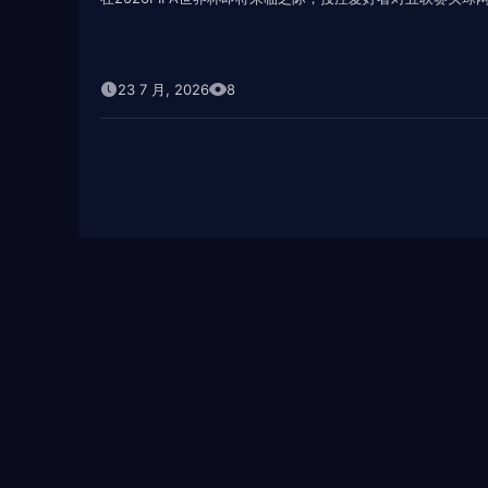
23 7 月, 2026
8