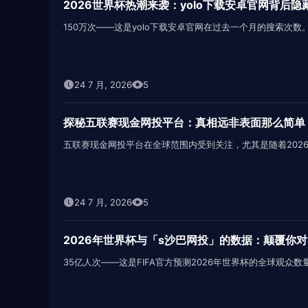
2026世界杯热潮来袭：yolo下载安卓官网背后
150万次——这是yolo下载安卓官网在过去一个月的搜索次数。
24 7 月, 2026
5
探秘五联赛现金网投平台：真相远非表面那么简单
五联赛现金网投平台在全球范围内受到关注，尤其是随着2026F
24 7 月, 2026
5
2026年世界杯与「s沙巴网投」的数据：颠覆你
35亿人次——这是FIFA官方预测2026年世界杯的全球观众数