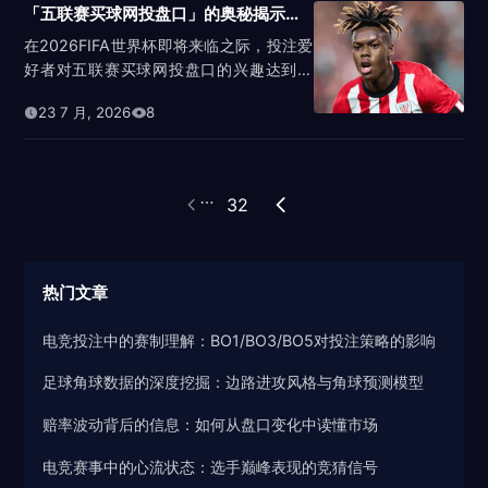
「五联赛买球网投盘口」的奥秘揭示——隐藏在光鲜背后的真相
在2026FIFA世界杯即将来临之际，投注爱
好者对五联赛买球网投盘口的兴趣达到一
个新的高度。然而，人们普遍认为...
23 7 月, 2026
8
32
热门文章
电竞投注中的赛制理解：BO1/BO3/BO5对投注策略的影响
足球角球数据的深度挖掘：边路进攻风格与角球预测模型
赔率波动背后的信息：如何从盘口变化中读懂市场
电竞赛事中的心流状态：选手巅峰表现的竞猜信号