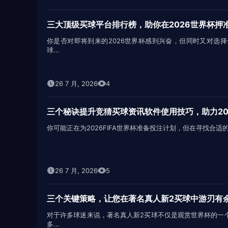
三大顶级买球平台排行榜，助你在2026世界杯押
你是否对即将到来的2026世界杯感到兴奋，但同时又对选
球...
26 7 月, 2026
4
三个秘诀提升竞猜买球资讯软件使用技巧，助力20
你可能正在为2026FIFA世界杯准备投注计划，但在寻找合适
26 7 月, 2026
5
三个关键策略，让您在著名真人新2买球中游刃有
对于许多球迷来说，著名真人新2买球不仅是观赏世界杯的一
多...