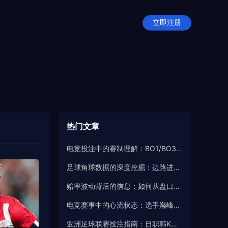
载
纬来体育动态
纬来体育故事
立即注册
PP下载
足球
PP下载
篮球
电竞
真人娱乐
棋牌游戏
热门文章
电竞投注中的赛制理解：BO1/BO3/BO5对投注策略的影响
足球角球数据的深度挖掘：边路进攻风格与角球预测模型
赔率波动背后的信息：如何从盘口变化中读懂市场
电竞赛事中的心流状态：选手巅峰表现的竞猜信号
亚洲足球联赛投注指南：日职韩K与澳超的独特规律