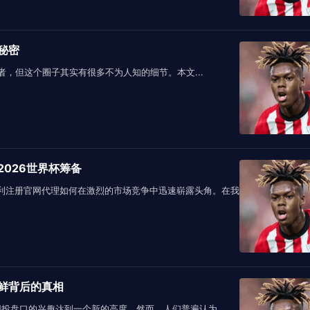
秘密
爱好者，但这个圈子其实有很多不为人知的细节。本文...
026世界杯筹备
利注册官网代理如何在激烈的市场竞争中迅速崭露头角。在我
鲜背后的真相
网投盘口的兴趣达到一个新的高度。然而，人们普遍认为...