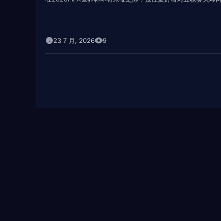
23 7 月, 2026
9