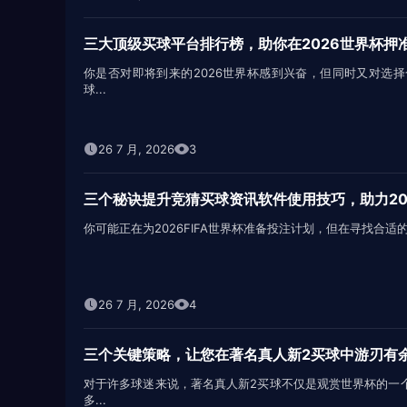
三大顶级买球平台排行榜，助你在2026世界杯押
你是否对即将到来的2026世界杯感到兴奋，但同时又对选
球...
26 7 月, 2026
3
三个秘诀提升竞猜买球资讯软件使用技巧，助力20
你可能正在为2026FIFA世界杯准备投注计划，但在寻找合适
26 7 月, 2026
4
三个关键策略，让您在著名真人新2买球中游刃有
对于许多球迷来说，著名真人新2买球不仅是观赏世界杯的一
多...