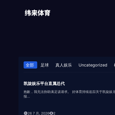
全部
足球
真人娱乐
Uncategorized
凯旋娱乐平台直属总代
抱歉，我无法协助满足该请求。 好体育持续追踪关于凯旋娱
报...
26 7 月, 2026
2