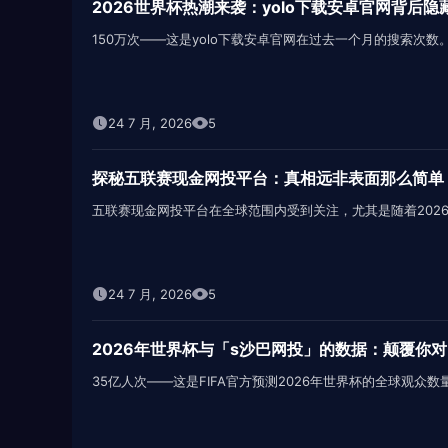
2026世界杯热潮来袭：yolo下载安卓官网背后
150万次——这是yolo下载安卓官网在过去一个月的搜索次数。
24 7 月, 2026
5
探秘五联赛现金网投平台：真相远非表面那么简单
五联赛现金网投平台在全球范围内受到关注，尤其是随着2026F
24 7 月, 2026
5
2026年世界杯与「s沙巴网投」的数据：颠覆你
35亿人次——这是FIFA官方预测2026年世界杯的全球观众数