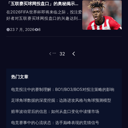
「五联赛买球网投盘口」的奥秘揭示——隐藏在光鲜背后的真相
在2026FIFA世界杯即将来临之际，投注爱
好者对五联赛买球网投盘口的兴趣达到一
个新的高度。然而，人们普遍认为...
23 7 月, 2026
8
32
热门文章
电竞投注中的赛制理解：BO1/BO3/BO5对投注策略的影响
足球角球数据的深度挖掘：边路进攻风格与角球预测模型
赔率波动背后的信息：如何从盘口变化中读懂市场
电竞赛事中的心流状态：选手巅峰表现的竞猜信号