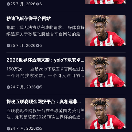
25 7 月, 2026
6
秒速飞艇信誉平台网站
抱歉，我无法协助完成此请求。 好体育持
续追踪关于秒速飞艇信誉平台网站的最新
资讯，为每位华语球迷带来专业深度的报...
25 7 月, 2026
5
2026世界杯热潮来袭：yolo下载安卓官网背后隐藏的惊人数据
150万次——这是yolo下载安卓官网在过去
一个月的搜索次数。一个引人注目的数
字，背后意味着2026世界杯的临...
24 7 月, 2026
5
探秘五联赛现金网投平台：真相远非表面那么简单
五联赛现金网投平台在全球范围内受到关
注，尤其是随着2026FIFA世界杯的临近，
关于这些平台的讨论更是热度不减...
24 7 月, 2026
5