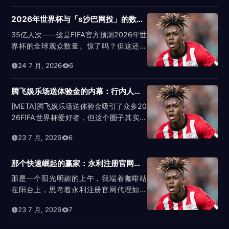
2026年世界杯与「s沙巴网投」的数据：颠覆你对比赛的认知
35亿人次——这是FIFA官方预测2026年世
界杯的全球观众数量。惊了吗？但这还只
是冰山一角，因为s沙巴网投的...
24 7 月, 2026
6
腾飞娱乐场送体验金的内幕：行内人从不告诉你的秘密
[META]腾飞娱乐场送体验金吸引了众多20
26FIFA世界杯爱好者，但这个圈子其实有
很多不为人知的细节。本文...
23 7 月, 2026
6
那个快速崛起的赢家：永利注册官网代理如何影响2026世界杯筹备
那是一个阳光明媚的上午，我端着咖啡站
在阳台上，思考着永利注册官网代理如何
在激烈的市场竞争中迅速崭露头角。在我
23 7 月, 2026
7
们...