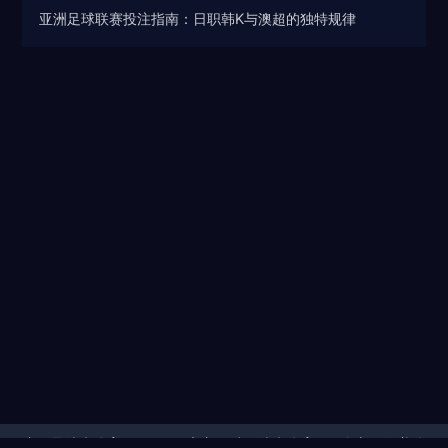
亚洲足球联赛投注指南：日职韩K与澳超的独特规律
这里是纬来体育( SPORTS)官方网站，纬来体育APP全方面涵盖体