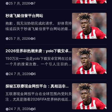
25 7 月, 2026
7
秒速飞艇信誉平台网站
抱歉，我无法协助完成此请求。 好体育持
续追踪关于秒速飞艇信誉平台网站的最新
资讯，为每位华语球迷带来专业深度的报...
25 7 月, 2026
6
2026世界杯热潮来袭：yolo下载安卓官网背后隐藏的惊人数据
150万次——这是yolo下载安卓官网在过去
一个月的搜索次数。一个引人注目的数
字，背后意味着2026世界杯的临...
24 7 月, 2026
6
探秘五联赛现金网投平台：真相远非表面那么简单
五联赛现金网投平台在全球范围内受到关
注，尤其是随着2026FIFA世界杯的临近，
关于这些平台的讨论更是热度不减...
24 7 月, 2026
6