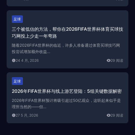
足球
三个被低估的方法，帮你在2026FIFA世界杯体育买球技
巧网投上少走一年弯路
随着2026FIFA世界杯的临近，许多人准备通过体育买球技巧网
投尝试增加额外收益…
24 4 月, 2026
29 阅读
足球
2026年FIFA世界杯与线上游艺登陆：5组关键数据解密
2026年FIFA世界杯预计将吸引超过50亿观众，这听起来似乎是
理所当然的——但…
27 5 月, 2026
29 阅读