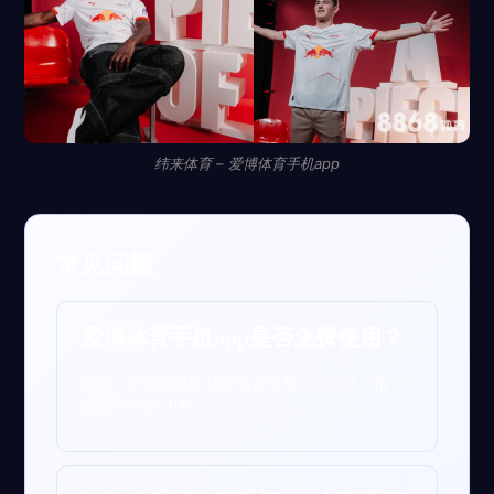
纬来体育 – 爱博体育手机app
常见问题
爱博体育手机app是否免费使用？
是的，大部分基本功能免费使用，但高级功能可
能需要付费订阅。