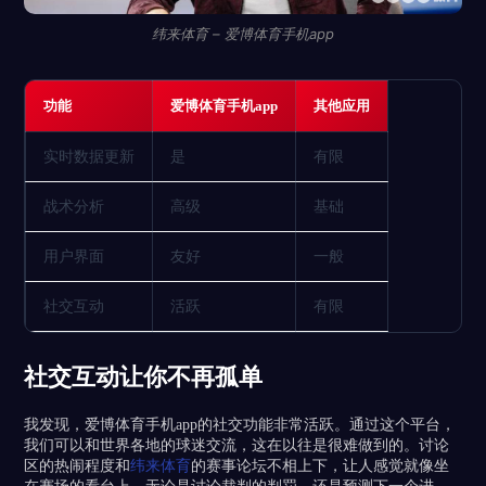
纬来体育 – 爱博体育手机app
功能
爱博体育手机app
其他应用
实时数据更新
是
有限
战术分析
高级
基础
用户界面
友好
一般
社交互动
活跃
有限
社交互动让你不再孤单
我发现，爱博体育手机app的社交功能非常活跃。通过这个平台，
我们可以和世界各地的球迷交流，这在以往是很难做到的。讨论
区的热闹程度和
纬来体育
的赛事论坛不相上下，让人感觉就像坐