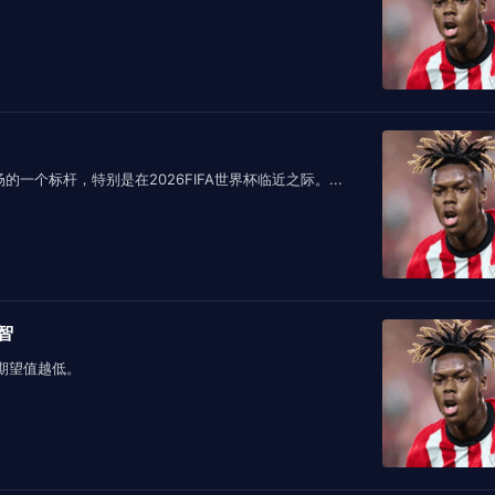
个标杆，特别是在2026FIFA世界杯临近之际。...
智
期望值越低。