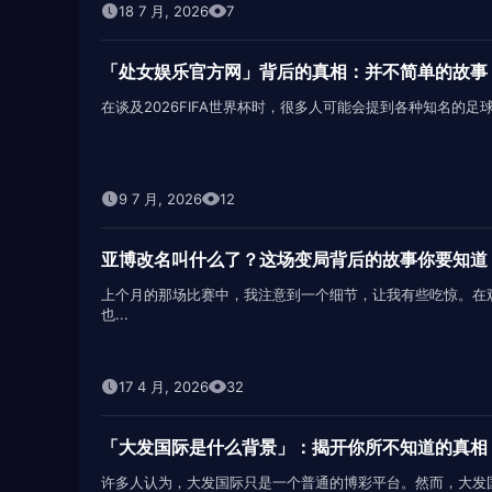
18 7 月, 2026
7
「处女娱乐官方网」背后的真相：并不简单的故事
在谈及2026FIFA世界杯时，很多人可能会提到各种知名的足
9 7 月, 2026
12
亚博改名叫什么了？这场变局背后的故事你要知道
上个月的那场比赛中，我注意到一个细节，让我有些吃惊。在
也...
17 4 月, 2026
32
「大发国际是什么背景」：揭开你所不知道的真相
许多人认为，大发国际只是一个普通的博彩平台。然而，大发