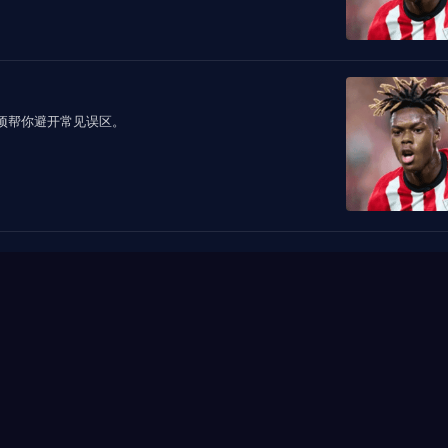
项帮你避开常见误区。