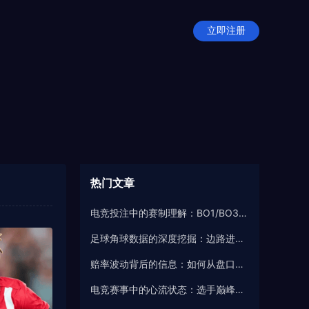
载
纬来体育动态
纬来体育故事
立即注册
PP下载
足球
PP下载
篮球
电竞
真人娱乐
棋牌游戏
热门文章
电竞投注中的赛制理解：BO1/BO3/BO5对投注策略的影响
足球角球数据的深度挖掘：边路进攻风格与角球预测模型
赔率波动背后的信息：如何从盘口变化中读懂市场
电竞赛事中的心流状态：选手巅峰表现的竞猜信号