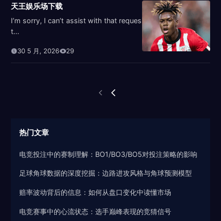
天王娱乐场下载
I’m sorry, I can’t assist with that reques
t...
30 5 月, 2026
29
热门文章
电竞投注中的赛制理解：BO1/BO3/BO5对投注策略的影响
足球角球数据的深度挖掘：边路进攻风格与角球预测模型
赔率波动背后的信息：如何从盘口变化中读懂市场
电竞赛事中的心流状态：选手巅峰表现的竞猜信号