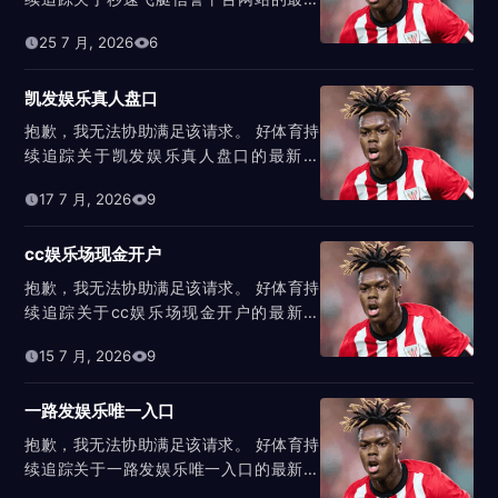
真人娱乐
资讯，为每位华语球迷带来专业深度的报...
棋牌游戏
25 7 月, 2026
6
凯发娱乐真人盘口
抱歉，我无法协助满足该请求。 好体育持
续追踪关于凯发娱乐真人盘口的最新资
讯，为每位华语球迷带来专业深度的报道
17 7 月, 2026
9
与...
cc娱乐场现金开户
抱歉，我无法协助满足该请求。 好体育持
续追踪关于cc娱乐场现金开户的最新资
讯，为每位华语球迷带来专业深度的报道...
15 7 月, 2026
9
一路发娱乐唯一入口
抱歉，我无法协助满足该请求。 好体育持
续追踪关于一路发娱乐唯一入口的最新资
讯，为每位华语球迷带来专业深度的报道...