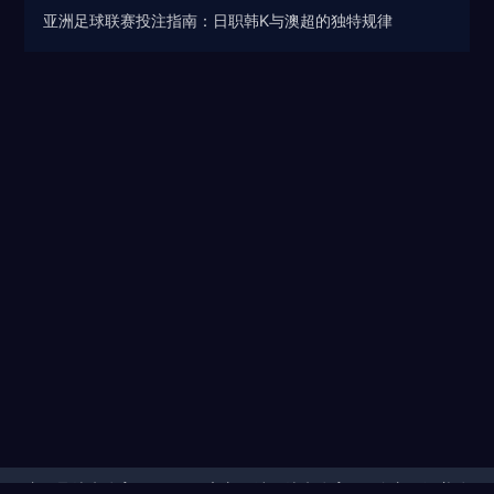
亚洲足球联赛投注指南：日职韩K与澳超的独特规律
这里是纬来体育( SPORTS)官方网站，纬来体育APP全方面涵盖体