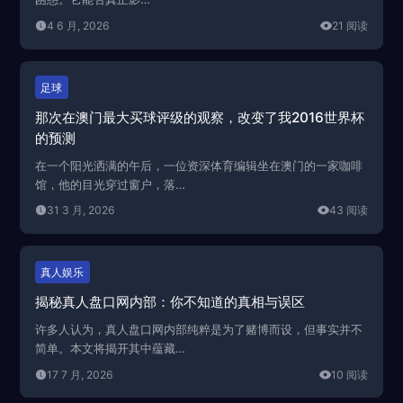
4 6 月, 2026
21 阅读
足球
那次在澳门最大买球评级的观察，改变了我2016世界杯
的预测
在一个阳光洒满的午后，一位资深体育编辑坐在澳门的一家咖啡
馆，他的目光穿过窗户，落…
31 3 月, 2026
43 阅读
真人娱乐
揭秘真人盘口网内部：你不知道的真相与误区
许多人认为，真人盘口网内部纯粹是为了赌博而设，但事实并不
简单。本文将揭开其中蕴藏…
17 7 月, 2026
10 阅读