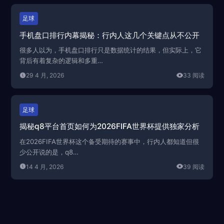
足球
手机盘口排行内幕揭秘：行内人这几个关键点从不公开
很多人以为，手机盘口排行只是数据统计的结果，但实际上，它
背后有着复杂的逻辑和多重…
29 4 月, 2026
33 阅读
足球
揭秘q8平台首页如何为2026FIFA世界杯提供独家分析
在2026FIFA世界杯这个备受期待的赛事中，行内人都知道但很
少公开说的是，q8…
14 4 月, 2026
39 阅读