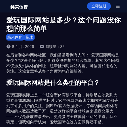
立即注册
爱玩国际网站是多少？这个问题没你
纬来体育首页
想的那么简单
纬来体育产品
纬来体育
足球
8 4 月, 2026
阅读量：35
选择纬来体育
在后台和各种网络社区，我们常常看到有人问：“爱玩国际网站是
多少？”这是个好问题，但答案没你想的那么简单。其实这个问题
纬来体育下载
不仅涉及到具体的网址，还牵扯到对网站内容、可信度和用途的
关注。这篇文章将从多个角度为您详细解答。
纬来体育APP下载
纬来体育动态
爱玩国际网站是什么类型的平台？
纬来全站APP下载
纬来体育故事
爱玩国际实际上是一个综合型体育娱乐平台，特别是在涉及到大
足球
型赛事如2026FIFA世界杯时，它的信息更新速度和内容深度都受
到了许多用户的关注。据FIFA官方数据统计，每年访问类似体育
篮球
网站的人数高达数千万，显然这样的平台对球迷来说意义重大
——不仅是获取赛事资讯，更是参与全球体育互动的渠道。我不
电竞
确定，但我倾向于认为，爱玩国际在这方面做得还不错。