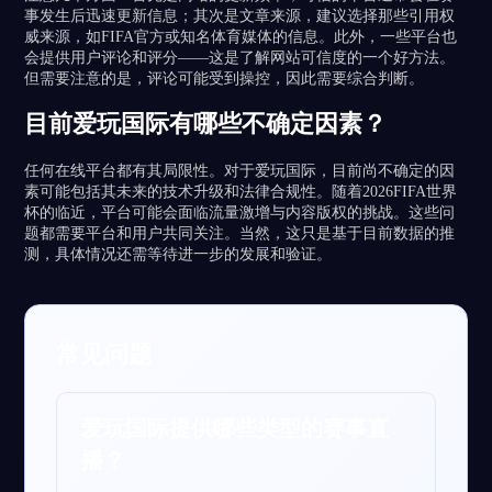
事发生后迅速更新信息；其次是文章来源，建议选择那些引用权
威来源，如FIFA官方或知名体育媒体的信息。此外，一些平台也
会提供用户评论和评分——这是了解网站可信度的一个好方法。
但需要注意的是，评论可能受到操控，因此需要综合判断。
目前爱玩国际有哪些不确定因素？
任何在线平台都有其局限性。对于爱玩国际，目前尚不确定的因
素可能包括其未来的技术升级和法律合规性。随着2026FIFA世界
杯的临近，平台可能会面临流量激增与内容版权的挑战。这些问
题都需要平台和用户共同关注。当然，这只是基于目前数据的推
测，具体情况还需等待进一步的发展和验证。
常见问题
爱玩国际提供哪些类型的赛事直
播？