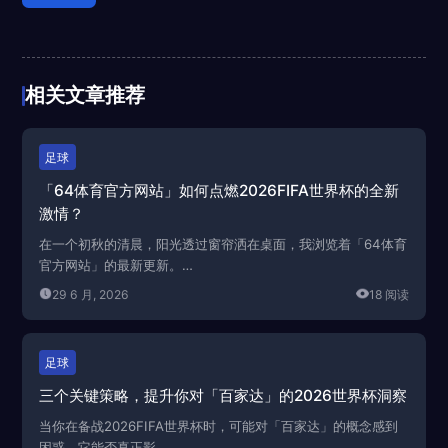
相关文章推荐
足球
「64体育官方网站」如何点燃2026FIFA世界杯的全新
激情？
在一个初秋的清晨，阳光透过窗帘洒在桌面，我浏览着「64体育
官方网站」的最新更新。…
29 6 月, 2026
18 阅读
足球
三个关键策略，提升你对「百家达」的2026世界杯洞察
当你在备战2026FIFA世界杯时，可能对「百家达」的概念感到
困惑。它能否真正影…