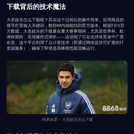
真人娱乐
下载背后的技术魔法
棋牌游戏
大圣娱乐怎么下载呢？其实这个过程比想象中简单。应用商店的
搜寻栏里输入关键词，数秒钟内就能找到官方版本。根据FIFA官
方数据，大圣娱乐的下载量在重大赛事期间，尤其是世界杯、欧
洲杯期间，呈现爆炸式增长——这说明了它在全球体育迷中广受
欢迎。这个平台利用了云计算技术（即通过网络提供可扩展的IT
资源服务），确保了即便是高峰期也能流畅运行。
纬来体育 – 大圣娱乐怎么下载