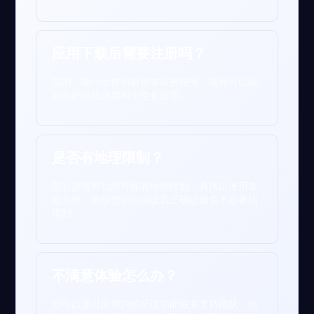
应用下载后需要注册吗？
是的，第一次使用时需要注册账号。这样可以保
存您的游戏进度和个性化设置。
是否有地理限制？
部分游戏和功能可能有地理限制，具体以使用条
款为准。确保您的区域设置正确以避免不必要的
限制。
不满意体验怎么办？
您可以通过应用内的反馈功能联系支持团队，他