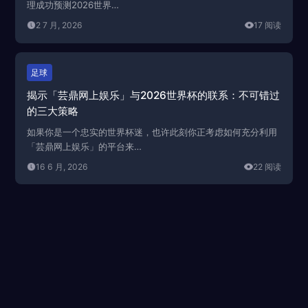
理成功预测2026世界…
2 7 月, 2026
17 阅读
足球
揭示「芸鼎网上娱乐」与2026世界杯的联系：不可错过
的三大策略
如果你是一个忠实的世界杯迷，也许此刻你正考虑如何充分利用
「芸鼎网上娱乐」的平台来…
16 6 月, 2026
22 阅读