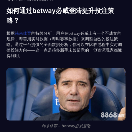
真人娱乐
如何通过betway必威登陆提升投注策
棋牌游戏
略？
根据
纬来体育
的持续分析，用户在betway必威上有一个不成文的
规律，即善用实时数据（即时赛事数据）来调整自己的投注策
略。通过平台提供的全面数据分析，你可以在比赛过程中实时调
整投注方向——这一点是很多新手未曾留意的，但资深玩家都懂
得利用。
纬来体育 – betway必威登陆