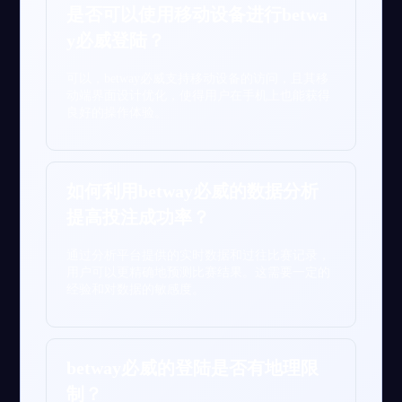
是否可以使用移动设备进行betwa
y必威登陆？
可以，betway必威支持移动设备的访问，且其移
动端界面设计优化，使得用户在手机上也能获得
良好的操作体验。
如何利用betway必威的数据分析
提高投注成功率？
通过分析平台提供的实时数据和过往比赛记录，
用户可以更精确地预测比赛结果。这需要一定的
经验和对数据的敏感度。
betway必威的登陆是否有地理限
制？