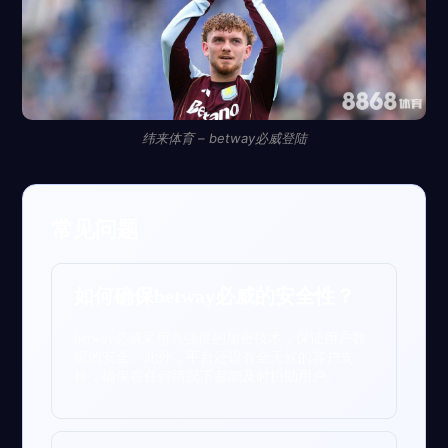
纬来体育 – betway必威登陆
常见问题
如何确保betway必威的安全性？
betway必威采用高强度的加密技术，保证用户数
据的安全。此外，平台还设有全天候的客户支
持，确保在任何情况下都能及时协助用户。