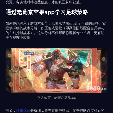
变更。务实地对待这些信息，才能真正从中获益。
通过老葡京苹果app学习足球策略
如果你想深入了解战术细节，老葡京苹果app是个不错的选择。它
提供详细的战术分析，如压迫式逼抢（即高位防线配合全员参与
的主动抢球战术）。这些分析不仅帮助你理解专业术语，更有助
于在观赛中应用。
纬来体育 – 老葡京苹果app
例如，
纬来体育
分析团队曾在直播中指出，某些球队通过精妙的