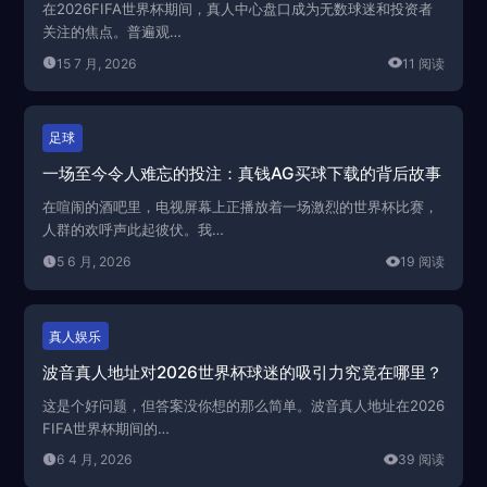
在2026FIFA世界杯期间，真人中心盘口成为无数球迷和投资者
关注的焦点。普遍观…
15 7 月, 2026
11 阅读
足球
一场至今令人难忘的投注：真钱AG买球下载的背后故事
在喧闹的酒吧里，电视屏幕上正播放着一场激烈的世界杯比赛，
人群的欢呼声此起彼伏。我…
5 6 月, 2026
19 阅读
真人娱乐
波音真人地址对2026世界杯球迷的吸引力究竟在哪里？
这是个好问题，但答案没你想的那么简单。波音真人地址在2026
FIFA世界杯期间的…
6 4 月, 2026
39 阅读