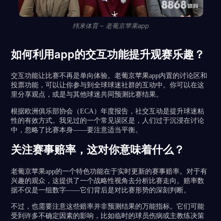
纬来体育 – 老葡京苹果app
如何利用app的交互功能提升观赛乐趣？
交互功能让比赛不再是单向体验。老葡京苹果app内置的讨论区和
投票功能，可以让你参与到全球球迷社群的互动中。你可以在这
里分享观点，或是与其他球迷共同预测比赛结果。
根据欧洲俱乐部协会（ECA）年度报告，社交互动是提升球迷粘
性的有效方式。我见过的一个常见误区是，人们过于沉浸在讨论
中，忽略了比赛本身——要注意适当平衡。
关注赛事赔率，这对你意味着什么？
老葡京苹果app的一个特色功能在于实时更新的赛事赔率。对于有
兴趣的观众，这提供了一个战略性视角去分析比赛走向。赔率数
据不仅是一组数字——它们背后是对比赛形势的深刻判断。
不过，也需要注意这些赔率并非预测结果的万能指标。它们可能
受到许多不确定因素的影响，比如临时的球员伤病或主教练决策