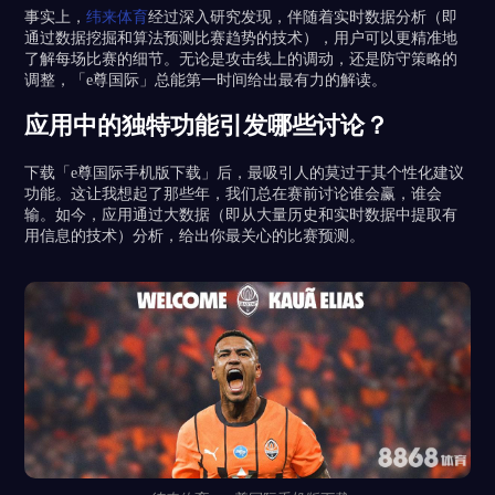
真人娱乐
事实上，
纬来体育
经过深入研究发现，伴随着实时数据分析（即
棋牌游戏
通过数据挖掘和算法预测比赛趋势的技术），用户可以更精准地
了解每场比赛的细节。无论是攻击线上的调动，还是防守策略的
调整，「e尊国际」总能第一时间给出最有力的解读。
应用中的独特功能引发哪些讨论？
下载「e尊国际手机版下载」后，最吸引人的莫过于其个性化建议
功能。这让我想起了那些年，我们总在赛前讨论谁会赢，谁会
输。如今，应用通过大数据（即从大量历史和实时数据中提取有
用信息的技术）分析，给出你最关心的比赛预测。