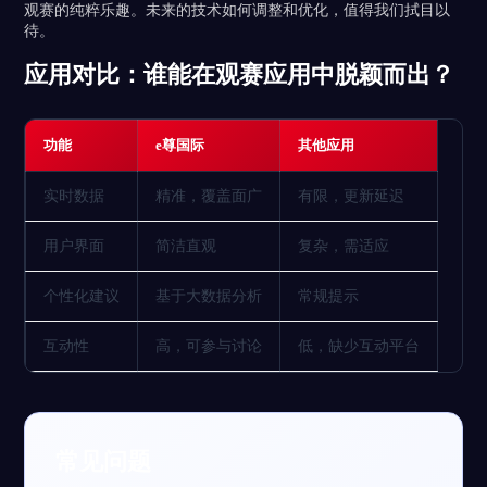
观赛的纯粹乐趣。未来的技术如何调整和优化，值得我们拭目以
待。
应用对比：谁能在观赛应用中脱颖而出？
功能
e尊国际
其他应用
实时数据
精准，覆盖面广
有限，更新延迟
用户界面
简洁直观
复杂，需适应
个性化建议
基于大数据分析
常规提示
互动性
高，可参与讨论
低，缺少互动平台
常见问题