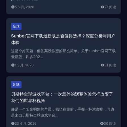
5 6 月, 2026
27 阅读
足球
Sunbet官网下载最新版是否值得选择？深度分析与用户
体验
这是个好问题，但答案没你想的那么简单。关于sunbet官网下载
最新版，许多202…
1 5 月, 2026
31 阅读
足球
贝斯特全球游戏平台：一次意外的观赛体验怎样改变了
我们的世界杯视角
那是一个阳光明媚的早晨，我坐在窗前，手握一杯浓咖啡，耳边
是来自贝斯特全球游戏平台…
23 4 月, 2026
30 阅读