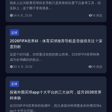
很多人以为联赛买球排名导航只是简单的比赛下注参考工具，但
实际上，这个圈子里有很多…
24 6 月, 2026
16 阅读
足球
2026FIFA世界杯：体育买球推荐导航是否值得关注？深
度剖析
这是个好问题，但答案没你想的那么简单。2026FIFA世界杯将
成为全球瞩目的焦点…
30 4 月, 2026
35 阅读
足球
探索外围买球app十大平台的三大诀窍，提升2026世界
杯体验
在2026FIFA世界杯的热潮中，投注者面对种类繁多的外围买球a
pp十大平台可能…