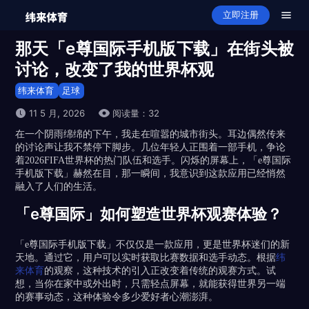
立即注册
那天「e尊国际手机版下载」在街头被
纬来体育首页
讨论，改变了我的世界杯观
纬来体育产品
纬来体育
足球
11 5 月, 2026
阅读量：32
选择纬来体育
在一个阴雨绵绵的下午，我走在喧嚣的城市街头。耳边偶然传来
的讨论声让我不禁停下脚步。几位年轻人正围着一部手机，争论
纬来体育下载
着2026FIFA世界杯的热门队伍和选手。闪烁的屏幕上，「e尊国际
手机版下载」赫然在目，那一瞬间，我意识到这款应用已经悄然
纬来体育APP下载
纬来体育动态
融入了人们的生活。
纬来全站APP下载
「e尊国际」如何塑造世界杯观赛体验？
纬来体育故事
足球
「e尊国际手机版下载」不仅仅是一款应用，更是世界杯迷们的新
天地。通过它，用户可以实时获取比赛数据和选手动态。根据
纬
篮球
来体育
的观察，这种技术的引入正改变着传统的观赛方式。试
想，当你在家中或外出时，只需轻点屏幕，就能获得世界另一端
电竞
的赛事动态，这种体验令多少爱好者心潮澎湃。