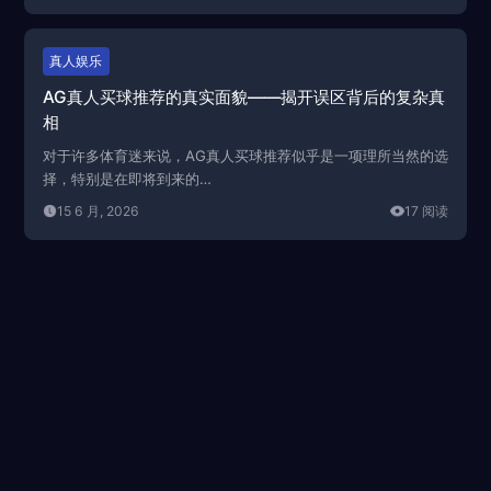
真人娱乐
AG真人买球推荐的真实面貌——揭开误区背后的复杂真
相
对于许多体育迷来说，AG真人买球推荐似乎是一项理所当然的选
择，特别是在即将到来的…
15 6 月, 2026
17 阅读