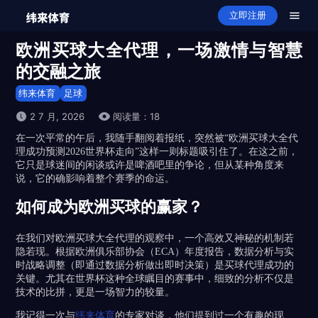
立即注册
欧洲买球大全代理，一场激情与智慧
纬来体育首页
的交融之旅
纬来体育产品
纬来体育
足球
2 7 月, 2026
阅读量：18
选择纬来体育
在一次平常的午后，我随手翻阅着报纸，突然被“欧洲买球大全代
理成功预测2026世界杯走向”这样一则标题吸引住了。在这之前，
纬来体育下载
它只是球迷间的闲谈或许是啤酒吧里的争论，但从某种角度来
说，它的确影响着整个赛季的命运。
纬来体育APP下载
纬来体育动态
如何成为欧洲买球的赢家？
纬来全站APP下载
纬来体育故事
在我们对欧洲买球大全代理的观察中，一个高效又神秘的机制若
足球
隐若现。根据欧洲俱乐部协会（ECA）年度报告，数据分析与实
时战略调整（即通过数据分析做出即时决策）是买球代理成功的
篮球
关键。尤其在世界杯这种全球瞩目的赛事中，细致的分析不仅是
技术的比拼，更是一场智力的较量。
电竞
我记得一次与
纬来体育
的专家对谈，他们提到过一个有趣的现