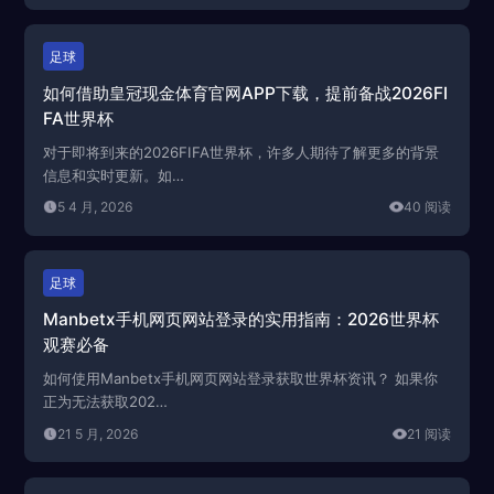
足球
如何借助皇冠现金体育官网APP下载，提前备战2026FI
FA世界杯
对于即将到来的2026FIFA世界杯，许多人期待了解更多的背景
信息和实时更新。如…
5 4 月, 2026
40 阅读
足球
Manbetx手机网页网站登录的实用指南：2026世界杯
观赛必备
如何使用Manbetx手机网页网站登录获取世界杯资讯？ 如果你
正为无法获取202…
21 5 月, 2026
21 阅读