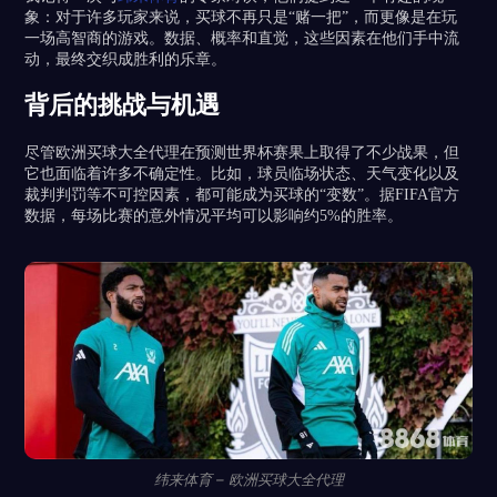
真人娱乐
象：对于许多玩家来说，买球不再只是“赌一把”，而更像是在玩
棋牌游戏
一场高智商的游戏。数据、概率和直觉，这些因素在他们手中流
动，最终交织成胜利的乐章。
背后的挑战与机遇
尽管欧洲买球大全代理在预测世界杯赛果上取得了不少战果，但
它也面临着许多不确定性。比如，球员临场状态、天气变化以及
裁判判罚等不可控因素，都可能成为买球的“变数”。据FIFA官方
数据，每场比赛的意外情况平均可以影响约5%的胜率。
纬来体育 – 欧洲买球大全代理