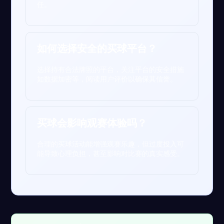
任。
如何选择安全的买球平台？
选择持有合法牌照的平台，关注平台的安全措施
如数据加密等，阅读用户评价以确保其信誉。
买球会影响观赛体验吗？
合理的买球活动能增强观赛乐趣，但过度投入可
能导致心理负担，甚至影响对比赛的真实感受。