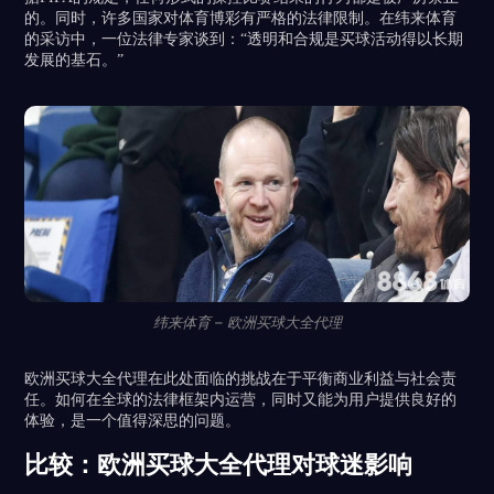
的。同时，许多国家对体育博彩有严格的法律限制。在纬来体育
的采访中，一位法律专家谈到：“透明和合规是买球活动得以长期
发展的基石。”
纬来体育 – 欧洲买球大全代理
欧洲买球大全代理在此处面临的挑战在于平衡商业利益与社会责
任。如何在全球的法律框架内运营，同时又能为用户提供良好的
体验，是一个值得深思的问题。
比较：欧洲买球大全代理对球迷影响