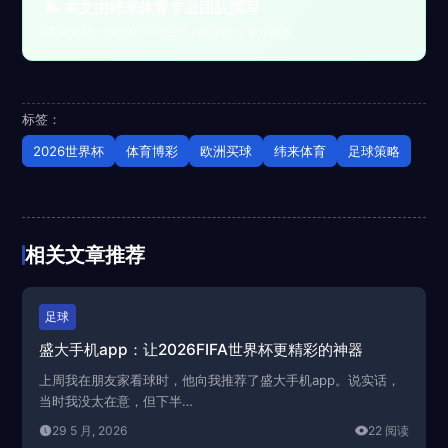
📝 本文由纬来体育专业团队撰写
最后更新：2026年07月02日 | 内容经过专业审核
标签：
2026世界杯
体育博彩
欧洲买球
纬来体育
足球策略
相关文章推荐
足球
盛大手机app：让2026FIFA世界杯更精彩的神器
上周我在朋友家看球时，他向我推荐了盛大手机app。说实话，
当时我没太在意，但下半…
29 5 月, 2026
22 阅读