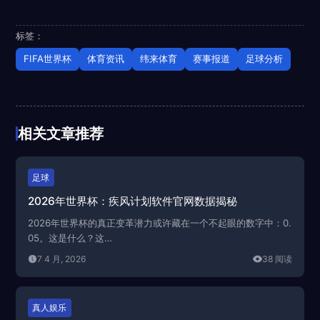
标签：
FIFA世界杯
体育资讯
纬来体育
赛事报道
足球分析
相关文章推荐
足球
2026年世界杯：疾风计划软件官网数据揭秘
2026年世界杯的真正变革潜力或许藏在一个不起眼的数字中：0.
05。这是什么？这…
7 4 月, 2026
38 阅读
真人娱乐