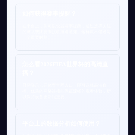
如何获得赛事提醒？
在平台上，你可以设置赛事提醒，通过选择关注
的球队或比赛来接收推送通知。这样就不错过每
一个重要时刻。
怎么看2026FIFA世界杯的高清直
播？
只需登录云开体育官网入口，即可选择高清直
播。优质的网络连接能保证流畅的观看体验，所
以保持设备更新很重要。
平台上的数据分析如何使用？