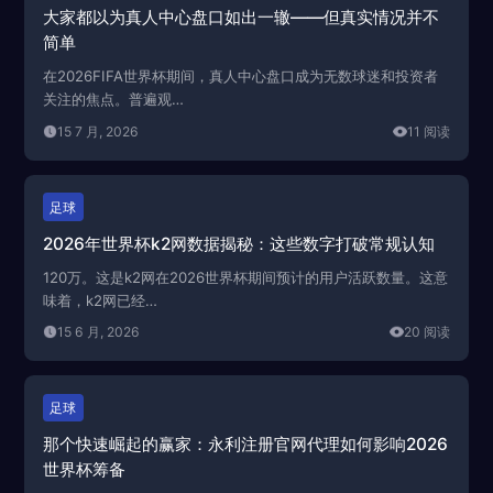
大家都以为真人中心盘口如出一辙——但真实情况并不
简单
在2026FIFA世界杯期间，真人中心盘口成为无数球迷和投资者
关注的焦点。普遍观…
15 7 月, 2026
11 阅读
足球
2026年世界杯k2网数据揭秘：这些数字打破常规认知
120万。这是k2网在2026世界杯期间预计的用户活跃数量。这意
味着，k2网已经…
15 6 月, 2026
20 阅读
足球
那个快速崛起的赢家：永利注册官网代理如何影响2026
世界杯筹备