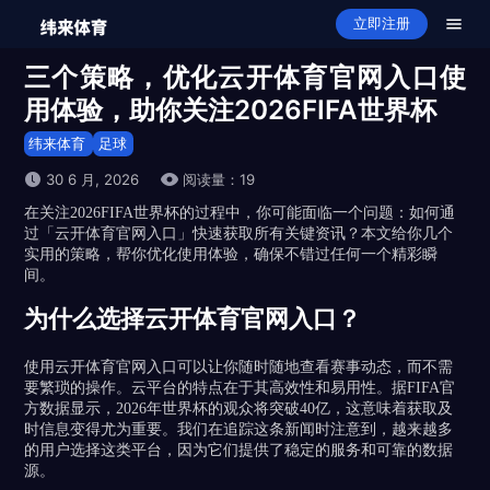
立即注册
三个策略，优化云开体育官网入口使
纬来体育首页
用体验，助你关注2026FIFA世界杯
纬来体育产品
纬来体育
足球
30 6 月, 2026
阅读量：19
选择纬来体育
在关注2026FIFA世界杯的过程中，你可能面临一个问题：如何通
过「云开体育官网入口」快速获取所有关键资讯？本文给你几个
纬来体育下载
实用的策略，帮你优化使用体验，确保不错过任何一个精彩瞬
间。
纬来体育APP下载
纬来体育动态
为什么选择云开体育官网入口？
纬来全站APP下载
纬来体育故事
使用云开体育官网入口可以让你随时随地查看赛事动态，而不需
足球
要繁琐的操作。云平台的特点在于其高效性和易用性。据FIFA官
方数据显示，2026年世界杯的观众将突破40亿，这意味着获取及
篮球
时信息变得尤为重要。我们在追踪这条新闻时注意到，越来越多
的用户选择这类平台，因为它们提供了稳定的服务和可靠的数据
电竞
源。