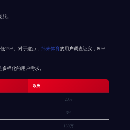
克服。
降低15%。对于这点，
纬来体育
的用户调查证实，80%
足多样化的用户需求。
欧洲
20%
3%
130万