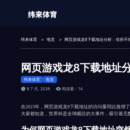
纬来体育
>
电竞
>
网页游戏龙8下载地址分析：你所不
网页游戏龙8下载地址
纬来体育
电竞
8 7 月, 2026
阅读量：14
在2023年，网页游戏龙8下载地址的访问量同比激增
大家都知道，世界杯是全球瞩目的大事件，吸引着无
为何网页游戏龙8下载地址突