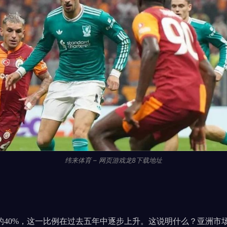
纬来体育 – 网页游戏龙8下载地址
的40%，这一比例在过去五年中逐步上升。这说明什么？亚洲市