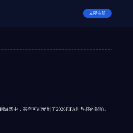
载
纬来体育动态
纬来体育故事
立即注册
PP下载
足球
PP下载
篮球
电竞
真人娱乐
棋牌游戏
游戏中，甚至可能受到了2026FIFA世界杯的影响。