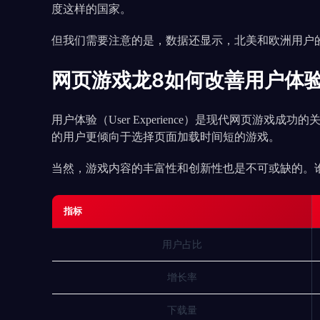
度这样的国家。
但我们需要注意的是，数据还显示，北美和欧洲用户
网页游戏龙8如何改善用户体
用户体验（User Experience）是现代网页游
的用户更倾向于选择页面加载时间短的游戏。
当然，游戏内容的丰富性和创新性也是不可或缺的。
指标
用户占比
增长率
下载量