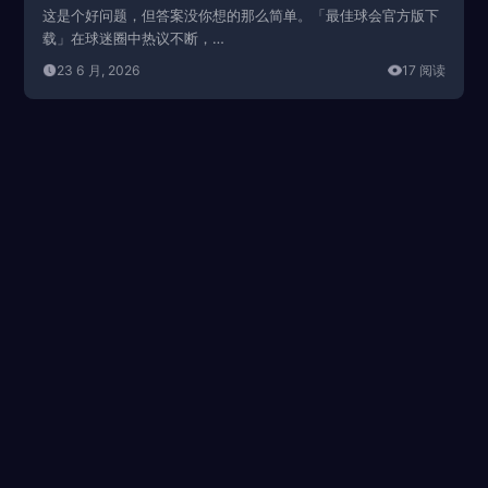
这是个好问题，但答案没你想的那么简单。「最佳球会官方版下
载」在球迷圈中热议不断，…
23 6 月, 2026
17 阅读