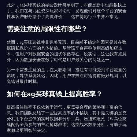
此外，ag买球真钱的界面设计简单明了，即便是新手也能很快上
手。我们在与几位资深玩家讨论时，发现他们对这个平台的安全
性和客户服务给予了高度评价——这在博彩行业中并不常见。
需要注意的局限性有哪些？
然而，ag买球真钱并非完美无瑕。目前尚不确定的因素是其在数
据隐私保护方面的具体措施。尽管该平台声称使用高级加密技
术，但用户对数据安全的担忧依然存在。说实话，这让我有点意
外，因为数据安全在数字时代是用户最关心的问题之一。
另一个需要注意的是，在大赛期间，投注有可能受到平台流量的
影响，导致系统延迟。因此，用户在投注时需提前做好规划，以
免错过最佳时机。
如何在ag买球真钱上提高胜率？
提高投注胜率不仅依赖于运气，更需要合理的策略和丰富的信
息。我们团队总结了一些提高胜率的小秘诀，其中最关键的是充
分利用平台提供的实时数据和分析工具。压迫式逼抢（即高位防
线配合全员参与的主动抢球战术）这类战术数据分析，有助于玩
家做出更明智的决定。