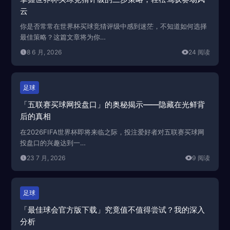
云
你是否常常在世界杯买球竞猜评级中感到迷茫，不知道如何选择
最佳策略？这篇文章将为你…
8 6 月, 2026
24 阅读
足球
「五联赛买球网投盘口」的奥秘揭示——隐藏在光鲜背
后的真相
在2026FIFA世界杯即将来临之际，投注爱好者对五联赛买球网
投盘口的兴趣达到一…
23 7 月, 2026
9 阅读
足球
「最佳球会官方版下载」究竟值不值得尝试？我的深入
分析