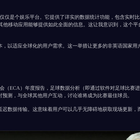
p不仅仅是个娱乐平台。它提供了详实的数据统计功能，包含实时
无其他移动应用能够提供如此全面的信息。这让我意识到，这个
本，以适应全球化的用户需求。这一举措让更多的非英语国家用
协会（ECA）年度报告，足球数据分析（即通过软件对足球比赛
时预测，与全球其他用户互动，讨论谁将成为比赛最佳球员。
延迟数据传输。这意味着用户可以几乎无障碍地获取现场更新，