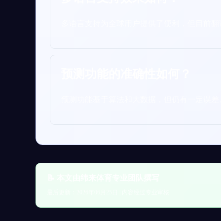
多语言支持为全球用户提供了便利，但目前翻
预测功能的准确性如何？
预测功能基于算法和大数据，但仍有一定误差
📝 本文由纬来体育专业团队撰写
最后更新：2026年06月25日 | 内容经过专业审核