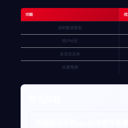
功能
优
实时数据更新
用户社区
多语言支持
比赛预测
常见问题
迅游娱乐手机app如何提升观