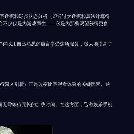
比赛数据和球员状态分析（即通过大数据和算法计算得
平台不仅仅是为游戏而生——它是为那些渴望获得更多
户得以用自己熟悉的语言享受这项服务，极大地提高了
进行深入剖析）正是改变比赛观看体验的关键因素。通
而无需等待冗长的加载时间。在这方面，迅游娱乐手机