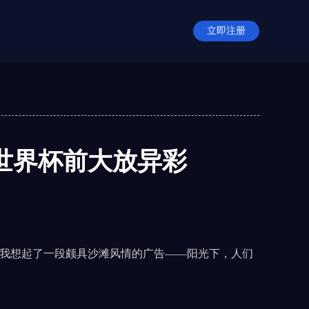
载
纬来体育动态
纬来体育故事
立即注册
PP下载
足球
PP下载
篮球
电竞
真人娱乐
A世界杯前大放异彩
棋牌游戏
让我想起了一段颇具沙滩风情的广告——阳光下，人们