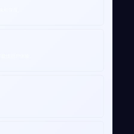
味和深度。
得最佳用户体验。