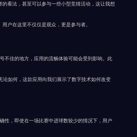
赛的看法，甚至可以参与一些小型竞猜活动，这让我想
。用户在这里不仅仅是观众，更是参与者。
信号不佳的地方，应用的流畅体验可能会受到影响。此
但无论如何，这款应用向我们展示了数字技术如何改变
准确性，即使在一场比赛中进球数较少的情况下，用户