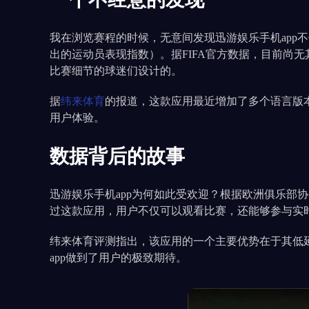
我在浏览赛程的时候，无意间发现迅游娱乐手机ap
出的运动员表现指数）。据FIFA官方数据，目前尚
比赛细节的球迷们设计的。
据
纬来体育
的报道，这款应用最近增加了多个语言版
用户体验。
数据背后的故事
迅游娱乐手机app为何如此受欢迎？根据欧洲俱乐部
过这款应用，用户不仅可以观看比赛，还能够参与实
纬来体育评测指出，该应用的一个主要优势在于其低
app做到了用户的极致期待。