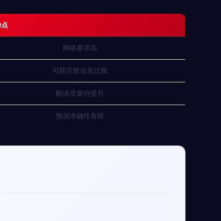
缺点
网络要求高
可能导致信息过载
翻译质量待提升
预测准确性有限