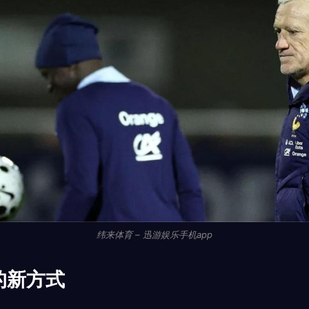
纬来体育 – 迅游娱乐手机app
的新方式