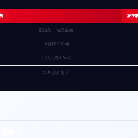
势
潜在
低延迟，信息全面
增强用户互动
全球化用户体验
增加观赛趣味
赛体验？