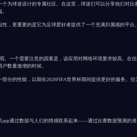
一个为球迷设计的专属社区。在这里，球迷们可以分享他们对比
溢。
黏性，更重要的是它为足球爱好者提供了一个充满归属感的平台
美无瑕。一个需要注意的因素是，该应用对网络环境要求较高。在
用户数量激增的时候。
部分的性能，以期在2026FIFA世界杯期间提供更好的服务。
机app通过数据与人们的情感联系起来——通过比赛数据预测的