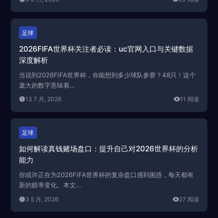
足球
2026FIFA世界杯关注者必读：uc官网入口与关键数据
深度解析
当说到2026FIFA世界杯，你能想到多少球队参赛？48只！这个
庞大的数字意味着…
13 7 月, 2026
11 阅读
足球
如何解读真钱赌场盘口：提升自己对2026世界杯的分析
能力
你或许正在为2026FIFA世界杯的复杂盘口感到困惑，每天都有
新的赔率变化。本文…
3 5 月, 2026
27 阅读