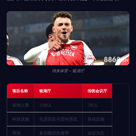
纬来体育 – 银湖厅
项目名称
银湖厅
传统会议厅
容纳人数
1500人
500人
科技设施
先进投影与音响系统
基础设施
用途
多功能综合使用
会议为主