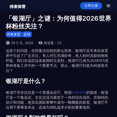
立即注册
「银湖厅」之谜：为何值得2026世界
纬来体育首页
杯粉丝关注？
纬来体育产品
纬来体育
足球
29 5 月, 2026
阅读量：23
选择纬来体育
这是个好问题，但答案没你想的那么简单。银湖厅近年来在体育
界中引起了广泛关注。有人对它充满好奇，有人则对其影响抱有
纬来体育下载
怀疑。我们在追踪这条新闻时注意到，银湖厅已成为2026FIFA世
界杯准备工作中的一个重要节点。那么，银湖厅到底为何值得关
纬来体育APP下载
纬来体育动态
注？
纬来全站APP下载
银湖厅是什么？
纬来体育故事
足球
银湖厅并非仅仅是一个普通会议厅。根据
纬来体育
的报道，银湖
厅是一个集会议、文化交流与展览于一体的综合场所。其独特的
篮球
设计和功能，使其在国际赛事中成为一颗耀眼的新星。银湖厅不
仅用于赛事发布会，还成为球队战术分析的重要场所。
电竞