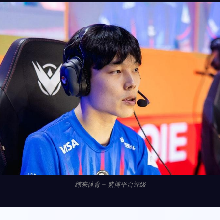
纬来体育 – 赌博平台评级