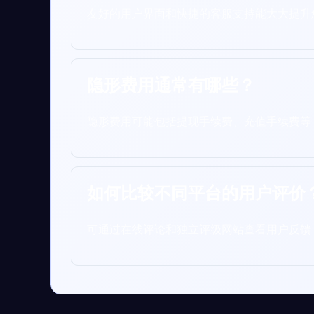
友好的用户界面和快捷的客服支持能大大提升
隐形费用通常有哪些？
隐形费用可能包括提现手续费、充值手续费等
如何比较不同平台的用户评价
可通过在线评论和独立评级网站查看用户反馈