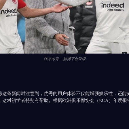
纬来体育 – 赌博平台评级
踪这条新闻时注意到，优秀的用户体验不仅能增强娱乐性，还能
这对初学者特别有帮助。根据欧洲俱乐部协会（ECA）年度报告