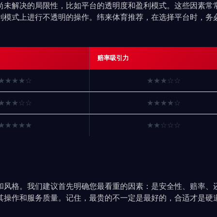
尚未解决的局限性，比如平台的透明度和盈利模式。这些因素常
利模式上进行不透明的操作。纬来体育推荐，在选择平台时，务
赔率吸引力
★★★★☆
★★★☆☆
★★★☆☆
★★★★☆
★★★★★
★★☆☆☆
和风格。我们建议首先明确您最看重的因素：是安全性、赔率、
其操作和服务质量。记住，最贵的不一定是最好的，合适才是硬