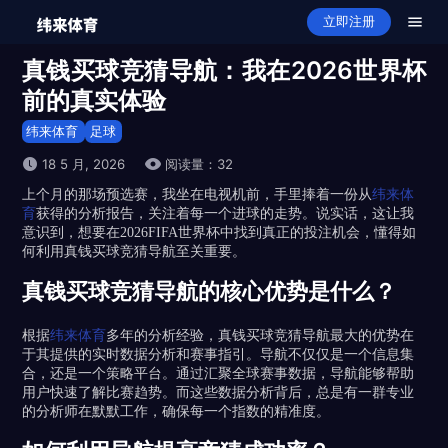
立即注册
真钱买球竞猜导航：我在2026世界杯
纬来体育首页
前的真实体验
纬来体育产品
纬来体育
足球
18 5 月, 2026
阅读量：32
选择纬来体育
上个月的那场预选赛，我坐在电视机前，手里捧着一份从
纬来体
育
获得的分析报告，关注着每一个进球的走势。说实话，这让我
纬来体育下载
意识到，想要在2026FIFA世界杯中找到真正的投注机会，懂得如
何利用真钱买球竞猜导航至关重要。
纬来体育APP下载
纬来体育动态
真钱买球竞猜导航的核心优势是什么？
纬来全站APP下载
纬来体育故事
根据
纬来体育
多年的分析经验，真钱买球竞猜导航最大的优势在
足球
于其提供的实时数据分析和赛事指引。导航不仅仅是一个信息集
合，还是一个策略平台。通过汇聚全球赛事数据，导航能够帮助
篮球
用户快速了解比赛趋势。而这些数据分析背后，总是有一群专业
的分析师在默默工作，确保每一个指数的精准度。
电竞