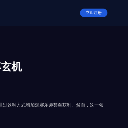
载
纬来体育动态
纬来体育故事
立即注册
PP下载
足球
PP下载
篮球
电竞
真人娱乐
率玄机
棋牌游戏
望通过这种方式增加观赛乐趣甚至获利。然而，这一领