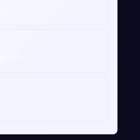
能力。
的参考来源。
。