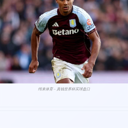
纬来体育 – 真钱世界杯买球盘口