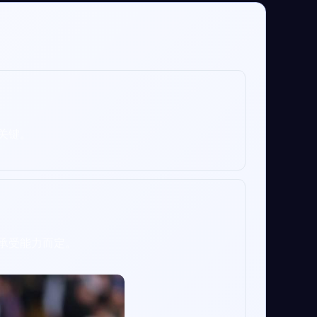
关键。
承受能力而定。