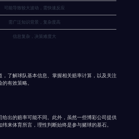
可能导致较大波动，需快速反应
需广泛知识背景，复杂度高
信息复杂，决策难度大
道，了解球队基本信息、掌握相关赔率计算，以及关注
险的有效策略。
司给出的赔率可能不同。此外，虽然一些博彩公司提供
如纬来体育所言，理性判断始终是参与赌球的基石。