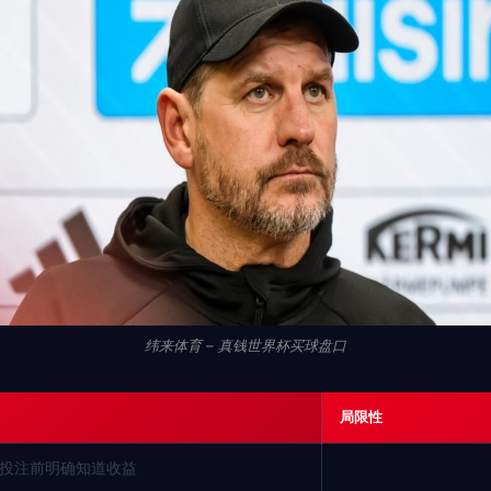
纬来体育 – 真钱世界杯买球盘口
局限性
投注前明确知道收益