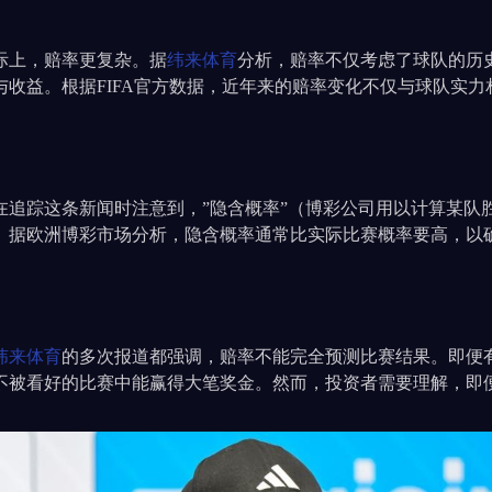
际上，赔率更复杂。据
纬来体育
分析，赔率不仅考虑了球队的历
收益。根据FIFA官方数据，近年来的赔率变化不仅与球队实
在追踪这条新闻时注意到，”隐含概率”（博彩公司用以计算某队
。据欧洲博彩市场分析，隐含概率通常比实际比赛概率要高，以
纬来体育
的多次报道都强调，赔率不能完全预测比赛结果。即便
不被看好的比赛中能赢得大笔奖金。然而，投资者需要理解，即