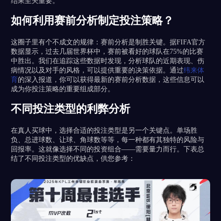
真人娱乐
结果至关重要。
棋牌游戏
如何利用赛前分析制定投注策略？
这圈子里有个不成文的规律：赛前分析是制胜关键。据FIFA官方
数据显示，过去几届世界杯中，赛前被看好的球队在75%的比赛
中胜出。我们在追踪这些数据时发现，分析球队的近期表现、伤
病情况以及对手的风格，可以提供重要的决策依据。通过
纬来体
育
的深入报道，你可以获得最新的赛前分析数据，这些信息可以
成为你投注策略的重要组成部分。
不同投注类型的利弊分析
在真人买球中，选择合适的投注类型是另一个关键点。单场胜
负、总进球数、让球、角球数等等，每一种都有其独特的风险与
回报率。这就像选择不同的投资组合——需要量力而行。下表总
结了不同投注类型的优缺点，供您参考：