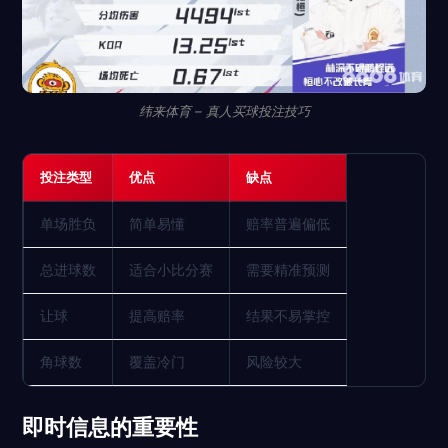
纬来体育 – 真人买球投注技巧
投注类型
优点
缺点
单场胜负
简单易懂
赔率普遍偏低
总进球数
适合小比分赛
需要精准预测
让球
提高赔率
结果不易掌控
角球数
覆盖冷门
风险较大
即时信息的重要性