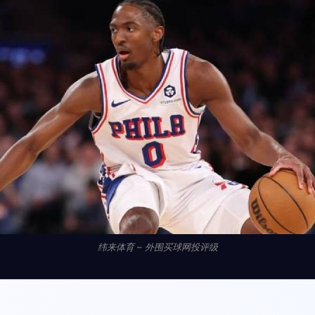
纬来体育 – 外围买球网投评级