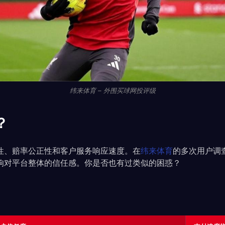
纬来体育 – 外围买球网投评级
？
性、赔率公正性和客户服务响应速度。在
纬来体育
的多次用户调
响对平台整体的信任感。你是否也有过类似的困惑？