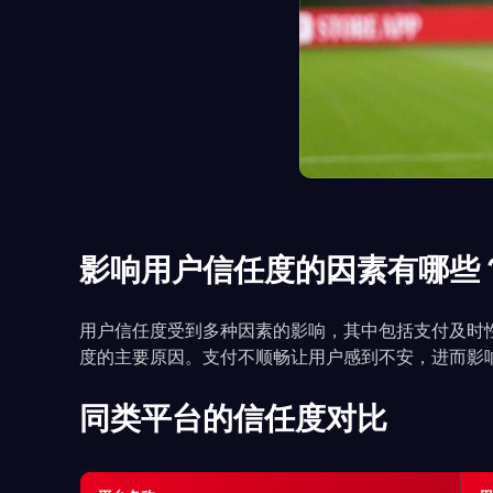
影响用户信任度的因素有哪些
用户信任度受到多种因素的影响，其中包括支付及时
度的主要原因。支付不顺畅让用户感到不安，进而影
同类平台的信任度对比