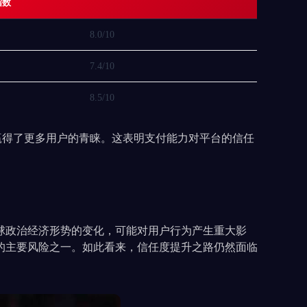
指数
8.0/10
7.4/10
8.5/10
赢得了更多用户的青睐。这表明支付能力对平台的信任
全球政治经济形势的变化，可能对用户行为产生重大影
的主要风险之一。如此看来，信任度提升之路仍然面临