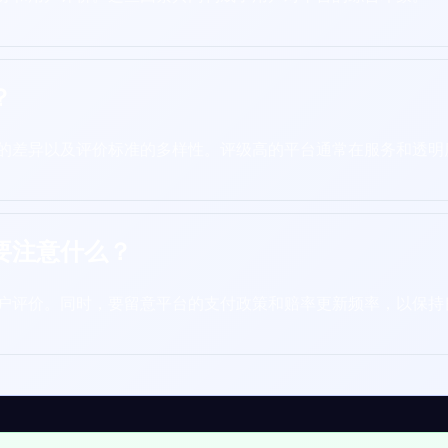
？
的差异以及评价标准的多样性。评级高的平台通常在服务和透明
要注意什么？
户评价。同时，要留意平台的支付政策和赔率更新频率，以保持