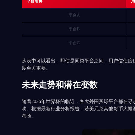
平台名称
用
平台A
平台B
平台C
从表中可以看出，即使是同类平台之间，用户信任度
度至关重要。
未来走势和潜在变数
随着2026年世界杯的临近，各大外围买球平台都在
响。根据最新行业分析报告，若美元兑其他货币大幅
考验。