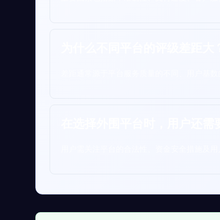
为什么不同平台的评级差距大
差距通常源于平台服务质量的不同、用户基数
在选择外围平台时，用户还需
用户需关注平台的合法性、资金安全措施及用