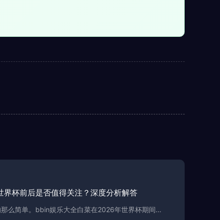
26世界杯前后是否值得关注？深度分析解答
么简单。bbin娱乐大全白菜在2026年世界杯期间…