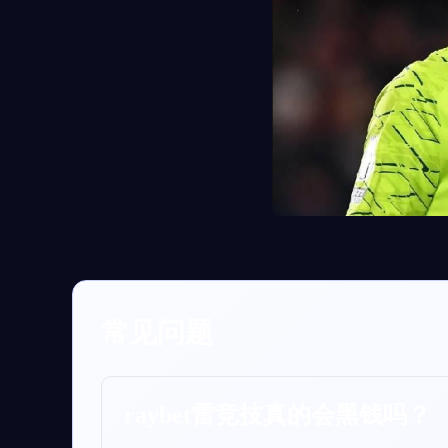
常见问题
raybet雷竞技真的会黑钱吗？