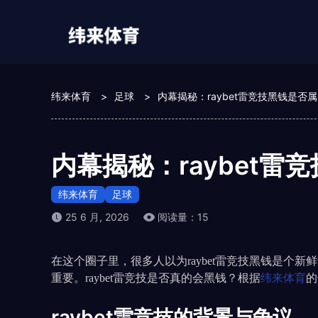
纬来体育
>
足球
>
内幕揭秘：raybet雷竞技黑钱是
内幕揭秘：raybet
纬来体育
足球
25 6 月, 2026
阅读量：15
在这个圈子里，很多人以为raybet雷竞技黑钱是个
重要。raybet雷竞技是否真的会黑钱？根据
纬来体育
的
raybet雷竞技的背景与争议