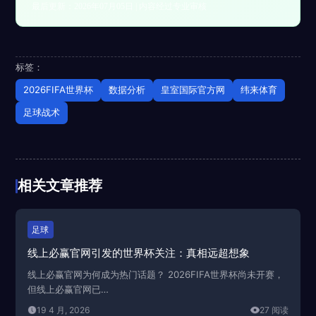
最后更新：2026年07月05日 | 内容经过专业审核
标签：
2026FIFA世界杯
数据分析
皇室国际官方网
纬来体育
足球战术
相关文章推荐
足球
线上必赢官网引发的世界杯关注：真相远超想象
线上必赢官网为何成为热门话题？ 2026FIFA世界杯尚未开赛，
但线上必赢官网已…
19 4 月, 2026
27 阅读