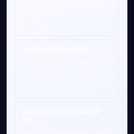
别是亚非地区，这将促进这些地区的足球发展。
这对球员市场有什么影响？
预计会带动球员身价的上升，特别是新兴市场的
球员，这为俱乐部投资者提供了新的商机。
技术在2026世界杯中将如何应
用？
技术将广泛用于比赛准备和实时调整，如传球数