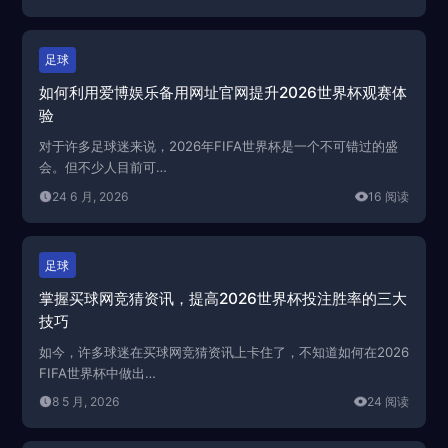
足球
如何利用爱博娱乐备用网址官网提升2026世界杯观赛体
验
对于许多足球迷来说，2026年FIFA世界杯是一个不可错过的盛
会。但不少人目前可…
24 6 月, 2026
16 阅读
足球
掌握买球网竞猜资讯，提高2026世界杯投注胜率的三大
技巧
如今，许多球迷在买球网竞猜资讯上卡住了，不知道如何在2026
FIFA世界杯中做出…
8 5 月, 2026
24 阅读