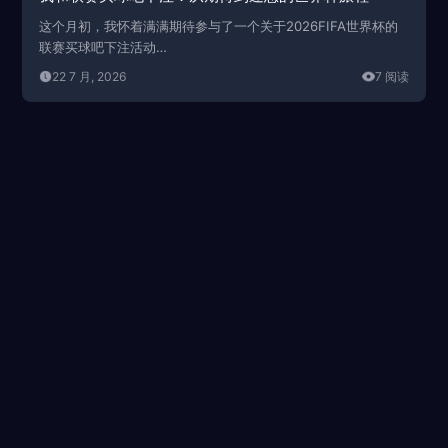
这个月初，我怀着满满期待参与了一个关于2026FIFA世界杯的
联赛买球吧下注活动…
22 7 月, 2026
7 阅读