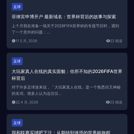
足球
菲律宾申博开户 最新域名：世界杯背后的故事与探索
上个月我在准备一场关于2026FIFA世界杯的专题节目时，遇到
了一个意外的问题：…
11 5 月, 2026
22 阅读
足球
大玩家真人在线的真实面貌：你所不知的2026FIFA世界
杯背后
对于许多足球迷来说，「大玩家真人在线」是一个熟悉但又神秘
的名词。很多人认为这仅仅…
22 4 月, 2026
23 阅读
足球
我和联赛买球吧下注：从期待到迷惑的世界杯旅程