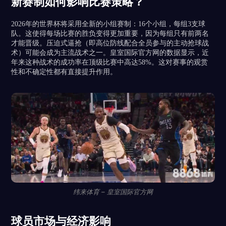
新赛制如何影响比赛策略？
真人娱乐
棋牌游戏
2026年的世界杯将采用全新的小组赛制：16个小组，每组3支球
队。这使得每场比赛的胜负变得更加重要，因为每组只有前两名
才能晋级。压迫式逼抢（即高位防线配合全员参与的主动抢球战
术）可能会成为主流战术之一。皇室国际官方网的数据显示，近
年来这种战术的成功率在顶级比赛中高达58%。这对赛事的观赏
性和不确定性都有直接提升作用。
纬来体育 – 皇室国际官方网
球员市场与经济影响