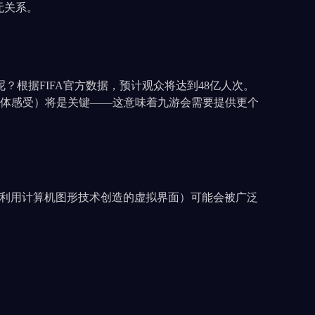
无关系。
？根据FIFA官方数据，预计观众将达到48亿人次。
整体感受）将是关键——这意味着九游会需要提供更个
即利用计算机图形技术创造的虚拟界面）可能会被广泛
。