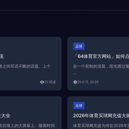
足球
现
「64体育官方网站」如何点燃
者之间耳语不断的话题。上个
在一个初秋的清晨，阳光透过窗
…
25 阅读
29 6 月, 2026
足球
注大全
2026年体育买球网充值
焦在墙上的大屏幕上。随着时间
体育买球网充值为何在2026年激