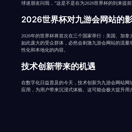
球迷朋友问我，”这是不是在为2026世界杯的到来提前
2026世界杯对九游会网站的
2026年的世界杯将首次在三个国家举行：美国、加拿
如此庞大的受众群体，必然会刺激九游会网站的流量
性化和本地化的内容。
技术创新带来的机遇
在数字化日益普及的今天，技术创新为九游会网站网址
应用，为用户带来沉浸式体验。这可能会极大提升用