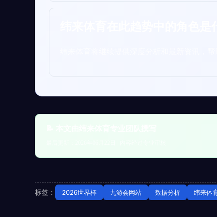
纬来体育在此趋势中的角色是
纬来体育将继续提供深度分析和最新资讯，帮
📝 本文由纬来体育专业团队撰写
最后更新：2026年06月22日 | 内容经过专业审核
标签：
2026世界杯
九游会网站
数据分析
纬来体