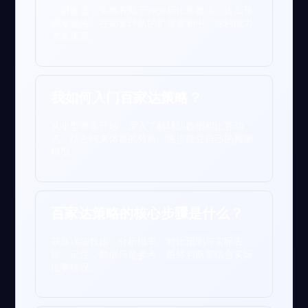
「百家达」策略有助于你分析比赛数据，提高预
测准确性。在48支球队的扩展赛制中，这种能力
尤其重要。
我如何入门百家达策略？
从小型赛事开始，深入了解球队数据和比赛动
态。结合纬来体育的分析，逐步建立自己的预测
模型。
百家达策略的核心步骤是什么？
获取详细数据、分析概率、对比预测与实际表
现。记住，数据只是参考，最终判断需结合实际
比赛情况。