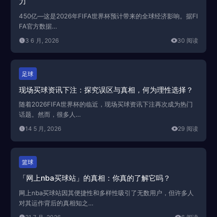
力
450亿—这是2026年FIFA世界杯预计带来的全球经济影响。据FI
FA官方数据…
3 6 月, 2026
30 阅读
足球
现场买球资讯下注：探究误区与真相，何为理性选择？
随着2026FIFA世界杯的临近，现场买球资讯下注再次成为热门
话题。然而，很多人…
14 5 月, 2026
29 阅读
篮球
「网上nba买球站」的真相：你真的了解它吗？
网上nba买球站因其便捷性和多样性吸引了无数用户，但许多人
对其运作背后的真相知之…