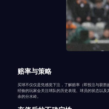
赔率与策略
买球不仅仅是凭感觉下注，了解赔率（即投注与获胜
经验的玩家会关注球队的历史表现、球员的状态以及
余的分水岭。