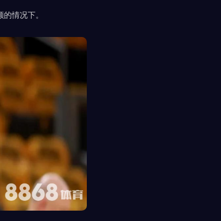
额的情况下。