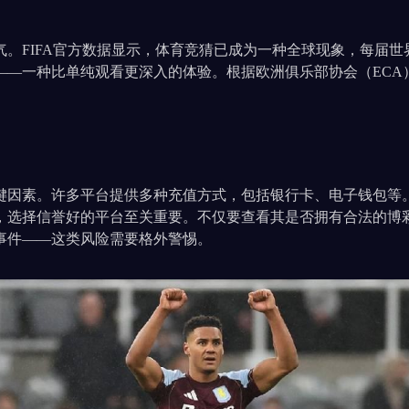
。FIFA官方数据显示，体育竞猜已成为一种全球现象，每届
——一种比单纯观看更深入的体验。根据欧洲俱乐部协会（ECA
键因素。许多平台提供多种充值方式，包括银行卡、电子钱包等
，选择信誉好的平台至关重要。不仅要查看其是否拥有合法的博
事件——这类风险需要格外警惕。