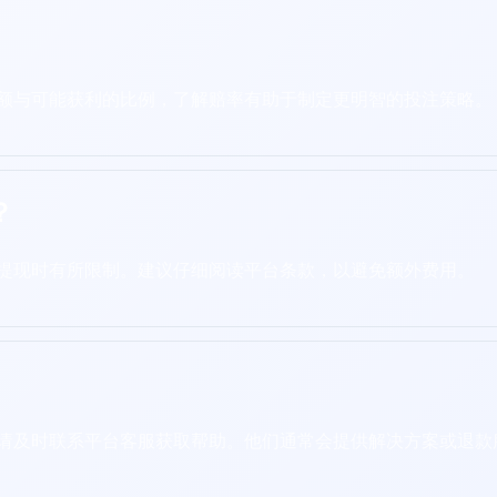
额与可能获利的比例，了解赔率有助于制定更明智的投注策略。
？
提现时有所限制。建议仔细阅读平台条款，以避免额外费用。
请及时联系平台客服获取帮助。他们通常会提供解决方案或退款