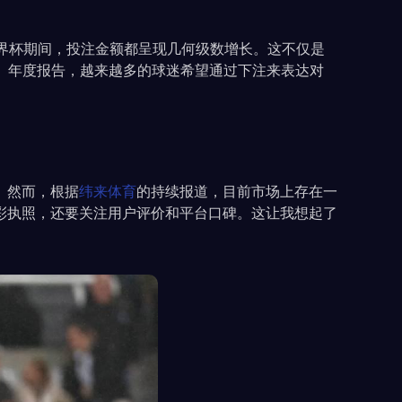
世界杯期间，投注金额都呈现几何级数增长。这不仅是
）年度报告，越来越多的球迷希望通过下注来表达对
。然而，根据
纬来体育
的持续报道，目前市场上存在一
彩执照，还要关注用户评价和平台口碑。这让我想起了