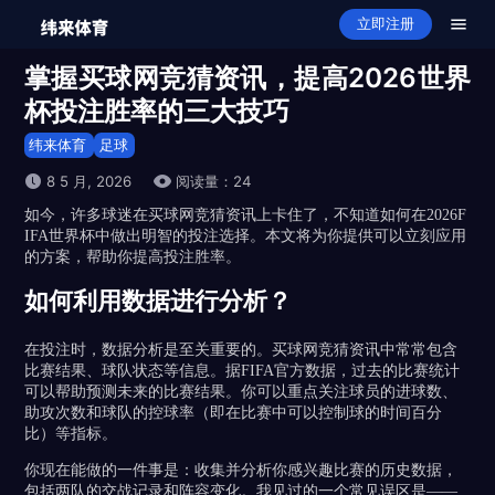
立即注册
掌握买球网竞猜资讯，提高2026世界
纬来体育首页
杯投注胜率的三大技巧
纬来体育产品
纬来体育
足球
8 5 月, 2026
阅读量：24
选择纬来体育
如今，许多球迷在买球网竞猜资讯上卡住了，不知道如何在2026F
IFA世界杯中做出明智的投注选择。本文将为你提供可以立刻应用
纬来体育下载
的方案，帮助你提高投注胜率。
纬来体育APP下载
纬来体育动态
如何利用数据进行分析？
纬来全站APP下载
纬来体育故事
在投注时，数据分析是至关重要的。买球网竞猜资讯中常常包含
比赛结果、球队状态等信息。据FIFA官方数据，过去的比赛统计
足球
可以帮助预测未来的比赛结果。你可以重点关注球员的进球数、
助攻次数和球队的控球率（即在比赛中可以控制球的时间百分
篮球
比）等指标。
电竞
你现在能做的一件事是：收集并分析你感兴趣比赛的历史数据，
包括两队的交战记录和阵容变化。我见过的一个常见误区是——