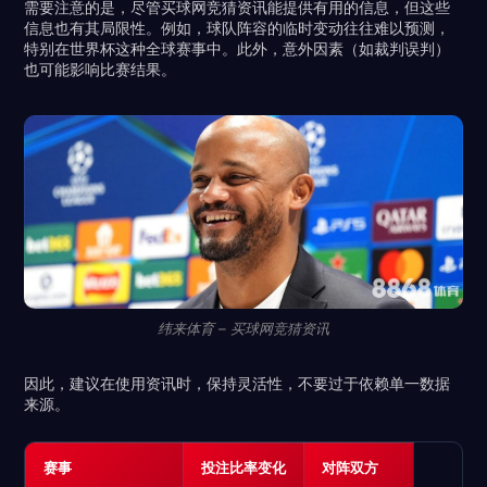
需要注意的是，尽管买球网竞猜资讯能提供有用的信息，但这些
信息也有其局限性。例如，球队阵容的临时变动往往难以预测，
特别在世界杯这种全球赛事中。此外，意外因素（如裁判误判）
也可能影响比赛结果。
纬来体育 – 买球网竞猜资讯
因此，建议在使用资讯时，保持灵活性，不要过于依赖单一数据
来源。
赛事
投注比率变化
对阵双方