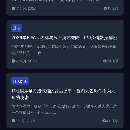
17 7 月, 2026
11 阅读
足球
2026年FIFA世界杯与线上游艺登陆：5组关键数据解密
2026年FIFA世界杯预计将吸引超过50亿观众，这听起来似乎是
理所当然的——但…
27 5 月, 2026
28 阅读
真人娱乐
11旺娱乐场打造诚信的背后故事：圈内人告诉你不为人
知的秘密
在博彩圈内，提到「11旺娱乐场打造诚信」，很多人以为这只是
一个宣传口号，但实际上…
3 5 月, 2026
44 阅读