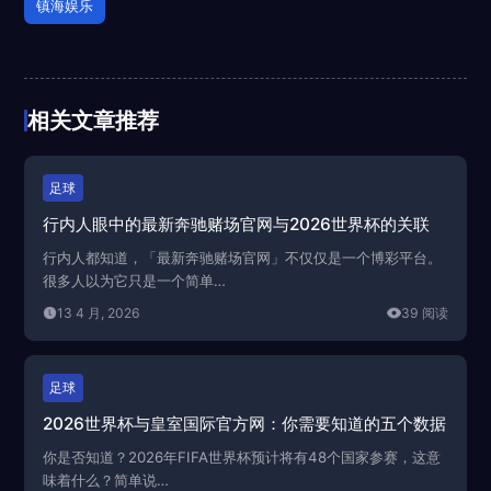
镇海娱乐
相关文章推荐
足球
行内人眼中的最新奔驰赌场官网与2026世界杯的关联
行内人都知道，「最新奔驰赌场官网」不仅仅是一个博彩平台。
很多人以为它只是一个简单…
13 4 月, 2026
39 阅读
足球
2026世界杯与皇室国际官方网：你需要知道的五个数据
你是否知道？2026年FIFA世界杯预计将有48个国家参赛，这意
味着什么？简单说…