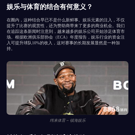
真人娱乐
娱乐与体育的结合有何意义？
棋牌游戏
在圈内，这种结合早已不是什么新鲜事。娱乐元素的注入，不仅
提升了比赛的观赏性，还为赞助商带来了更多的商业机会。我们
在追踪这条新闻时注意到，越来越多的娱乐公司开始涉足体育市
场。根据欧洲俱乐部协会（ECA）年度报告，娱乐行业的资金注
入可提升球队10%的收入，这对赛事的长期发展显然是一种加
持。
纬来体育 – 镇海娱乐